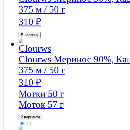
375 м / 50 г
310
₽
В корзину
Clourws
Меринос 90%, Ка
375 м / 50 г
310
₽
Мотки 50 г
Моток 57 г
2 варианта