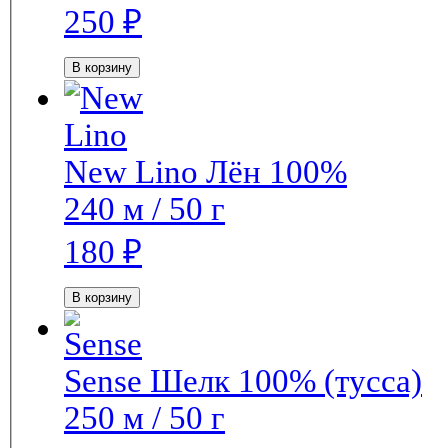
250
₽
В корзину
New Lino
Лён 100%
240 м / 50 г
180
₽
В корзину
Sense
Шелк 100% (тусса)
250 м / 50 г