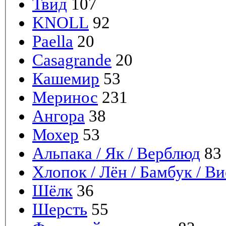
Твид
107
KNOLL
92
Paella
20
Casagrande
20
Кашемир
53
Меринос
231
Ангора
38
Мохер
53
Альпака / Як / Верблюд
83
Хлопок / Лён / Бамбук / Ви
Шёлк
36
Шерсть
55