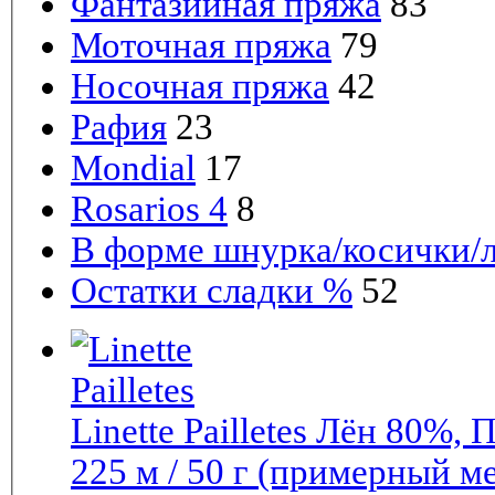
Фантазийная пряжа
83
Моточная пряжа
79
Носочная пряжа
42
Рафия
23
Mondial
17
Rosarios 4
8
В форме шнурка/косички/
Остатки сладки %
52
Linette Pailletes
Лён 80%, 
225 м / 50 г (примерный м