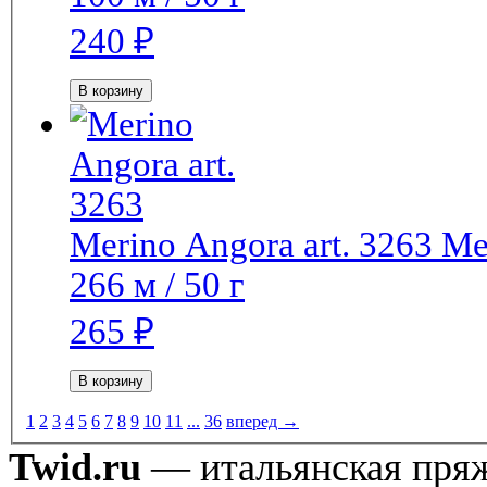
240
₽
В корзину
Merino Angora art. 3263
Ме
266 м / 50 г
265
₽
В корзину
1
2
3
4
5
6
7
8
9
10
11
...
36
вперед →
Twid.ru
— итальянская пряжа