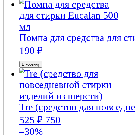
190
₽
В корзину
Tre (средство для повседн
525
₽
750
–30%